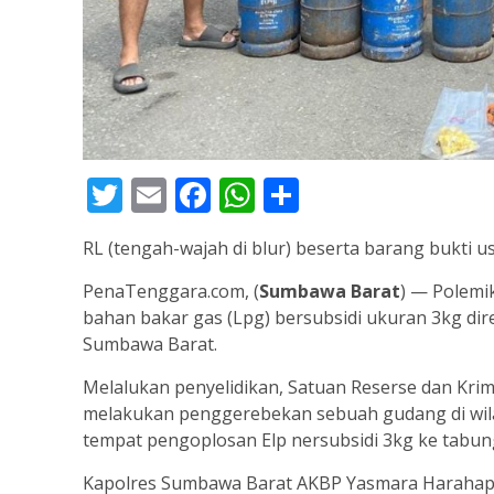
Twitter
Email
Facebook
WhatsApp
Share
RL (tengah-wajah di blur) beserta barang bukti usai
PenaTenggara.com, (
Sumbawa Barat
) — Polemi
bahan bakar gas (Lpg) bersubsidi ukuran 3kg dires
Sumbawa Barat.
Melalukan penyelidikan, Satuan Reserse dan Kri
melakukan penggerebekan sebuah gudang di wila
tempat pengoplosan Elp nersubsidi 3kg ke tabung 
Kapolres Sumbawa Barat AKBP Yasmara Harahap, S