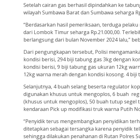
Setelah cairan gas berhasil dipindahkan ke tabun
wilayah Sumbawa Barat dan Sumbawa seharga Rp.
“Berdasarkan hasil pemeriksaan, terduga pelaku
dari Lombok Timur seharga Rp.21.000,00. Terlebih
berlangsung dari bulan November 2024 lalu,” be
Dari pengungkapan tersebut, Polisi mengamanka
kondisi berisi, 294 biji tabung gas 3kg dengan k
kondisi berisi, 9 biji tabung gas ukuran 12kg war
12kg warna merah dengan kondisi kosong. 4 biji
Selanjutnya, 4 buah selang beserta regulator ko
digunakan khusus untuk mengoplos, 6 buah regu
(khusus untuk mengoplos), 50 buah tutup segel t
kendaraan Pick up modifikasi truk warna Putih No
“Penyidik terus mengembangkan penyidikan terhad
ditetapkan sebagai tersangka karena penyidik t
sehingga dilakukan penahanan di Rutan Polres S