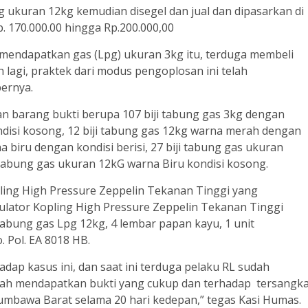
g ukuran 12kg kemudian disegel dan jual dan dipasarkan di
 170.000.00 hingga Rp.200.000,00
 mendapatkan gas (Lpg) ukuran 3kg itu, terduga membeli
 lagi, praktek dari modus pengoplosan ini telah
bernya.
n barang bukti berupa 107 biji tabung gas 3kg dengan
ondisi kosong, 12 biji tabung gas 12kg warna merah dengan
na biru dengan kondisi berisi, 27 biji tabung gas ukuran
 tabung gas ukuran 12kG warna Biru kondisi kosong.
pling High Pressure Zeppelin Tekanan Tinggi yang
lator Kopling High Pressure Zeppelin Tekanan Tinggi
abung gas Lpg 12kg, 4 lembar papan kayu, 1 unit
. Pol. EA 8018 HB.
ap kasus ini, dan saat ini terduga pelaku RL sudah
elah mendapatkan bukti yang cukup dan terhadap tersangk
umbawa Barat selama 20 hari kedepan,” tegas Kasi Humas.