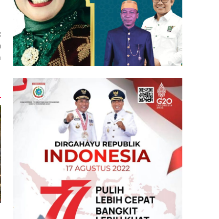
:
a
m