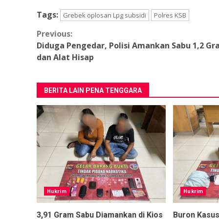
Tags:
Grebek oplosan Lpg subsidi
Polres KSB
Continue
Previous:
Diduga Pengedar, Polisi Amankan Sabu 1,2 G
Reading
dan Alat Hisap
BERITA LAIN PENA TENGGARA
Hukrim
Hukrim
3,91 Gram Sabu Diamankan di Kios
Buron Kasu