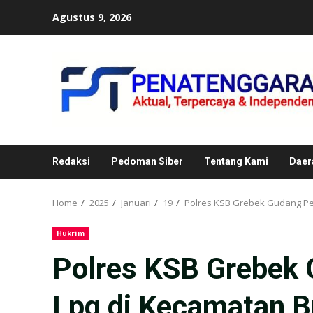
Skip
Agustus 9, 2026
to
content
Redaksi
Pedoman Siber
Tentang Kami
Daer
Home
2025
Januari
19
Polres KSB Grebek Gudang Pe
Hukrim
Polres KSB Grebek
Lpg di Kecamatan B