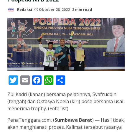
Redaksi
Oktober 28, 2022
2 min read
Twitter
Email
Facebook
WhatsApp
Share
Zul Kadri (kanan) bersama pelatihnya, Syafruddin
(tengah) dan Oktasya Naela (kiri) pose bersama usai
menerima trophy. (Foto: ist)
PenaTenggara.com, (
Sumbawa Barat
) — Hasil tidak
akan menghianati proses. Kalimat tersebut rasanya