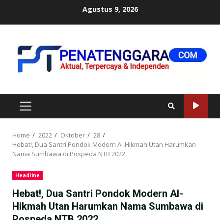
Skip
Agustus 9, 2026
to
content
PRIMARY
MENU
Home
2022
Oktober
28
Hebat!, Dua Santri Pondok Modern Al-Hikmah Utan Harumkan
Nama Sumbawa di Pospeda NTB 2022
Headline
Hebat!, Dua Santri Pondok Modern Al-
Hikmah Utan Harumkan Nama Sumbawa di
Pospeda NTB 2022