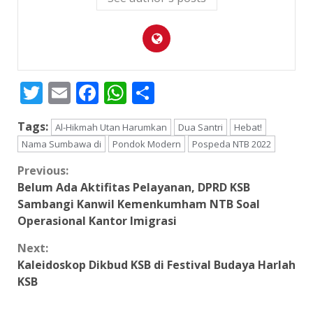
Twitter
Email
Facebook
WhatsApp
Share
Tags:
Al-Hikmah Utan Harumkan
Dua Santri
Hebat!
Nama Sumbawa di
Pondok Modern
Pospeda NTB 2022
Continue
Previous:
Belum Ada Aktifitas Pelayanan, DPRD KSB
Reading
Sambangi Kanwil Kemenkumham NTB Soal
Operasional Kantor Imigrasi
Next:
Kaleidoskop Dikbud KSB di Festival Budaya Harlah
KSB